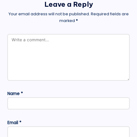
Leave a Reply
Your email address will not be published.
Required fields are
marked
*
Name
*
Email
*