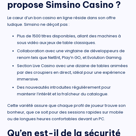
propose Simsino Casino ?
Le cœur d’un bon casino en ligne réside dans son offre
ludique. Simsino ne déçoit pas :
Plus de 1500 titres disponibles, allant des machines à
sous vidéo aux jeux de table classiques.
Collaboration avec une vingtaine de développeurs de
renom tels que NetEnt, Play’n GO, et Evolution Gaming.
Section Live Casino avec une dizaine de tables animées
par des croupiers en direct, idéal pour une expérience
immersive.
Des nouveautés introduites régulièrement pour
maintenir l’intérêt et la fraîcheur du catalogue.
Cette variété assure que chaque profil de joueur trouve son
bonheur, que ce soit pour des sessions rapides sur mobile
ou de longues heures confortables devant un PC.
Qu’en est-il de la sécurité