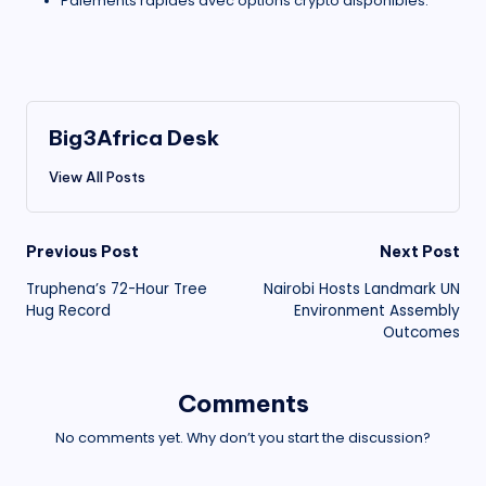
Paiements rapides avec options crypto disponibles.
Big3Africa Desk
View All Posts
Post
Previous Post
Next Post
Truphena’s 72-Hour Tree
Nairobi Hosts Landmark UN
navigation
Hug Record
Environment Assembly
Outcomes
Comments
No comments yet. Why don’t you start the discussion?