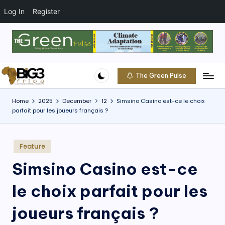
t
o
Log In
Register
c
o
Skip
n
to
t
content
e
The Green Pulse
B
n
Climate
t
|
i
Home
2025
December
12
Simsino Casino est-ce le choix
Conservation
parfait pour les joueurs français ?
g
|
Community
3
Posted
Feature
A
in
Simsino Casino est-ce
f
ri
le choix parfait pour les
c
joueurs français ?
a