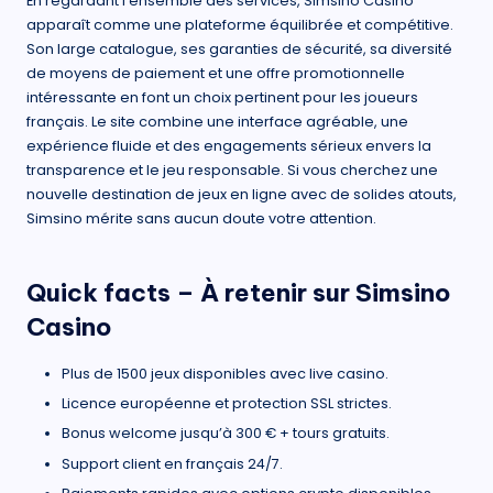
En regardant l’ensemble des services, Simsino Casino
apparaît comme une plateforme équilibrée et compétitive.
Son large catalogue, ses garanties de sécurité, sa diversité
de moyens de paiement et une offre promotionnelle
intéressante en font un choix pertinent pour les joueurs
français. Le site combine une interface agréable, une
expérience fluide et des engagements sérieux envers la
transparence et le jeu responsable. Si vous cherchez une
nouvelle destination de jeux en ligne avec de solides atouts,
Simsino mérite sans aucun doute votre attention.
Quick facts – À retenir sur Simsino
Casino
Plus de 1500 jeux disponibles avec live casino.
Licence européenne et protection SSL strictes.
Bonus welcome jusqu’à 300 € + tours gratuits.
Support client en français 24/7.