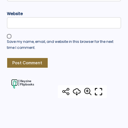
Website
Save my name, email, and website in this browser for the next
time I comment.