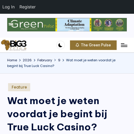
t
o
Log In
Register
c
o
Skip
n
to
t
content
e
The Green Pulse
B
n
Climate
t
|
i
Home
2026
February
9
Wat moet je weten voordat je
Conservation
begint bij True Luck Casino?
g
|
Community
3
Posted
Feature
A
in
Wat moet je weten
f
ri
voordat je begint bij
c
True Luck Casino?
a