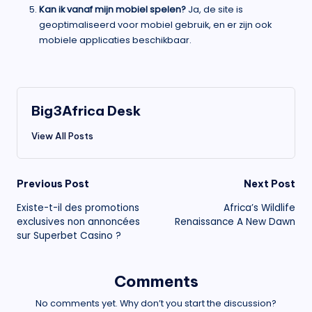
Kan ik vanaf mijn mobiel spelen?
Ja, de site is
geoptimaliseerd voor mobiel gebruik, en er zijn ook
mobiele applicaties beschikbaar.
Big3Africa Desk
View All Posts
Post
Previous Post
Next Post
Existe-t-il des promotions
Africa’s Wildlife
navigation
exclusives non annoncées
Renaissance A New Dawn
sur Superbet Casino ?
Comments
No comments yet. Why don’t you start the discussion?