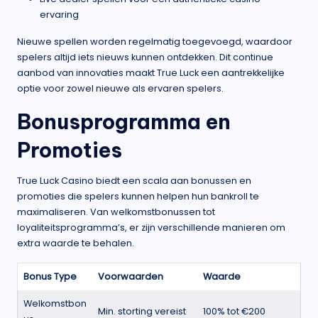
ervaring
Nieuwe spellen worden regelmatig toegevoegd, waardoor
spelers altijd iets nieuws kunnen ontdekken. Dit continue
aanbod van innovaties maakt True Luck een aantrekkelijke
optie voor zowel nieuwe als ervaren spelers.
Bonusprogramma en
Promoties
True Luck Casino biedt een scala aan bonussen en
promoties die spelers kunnen helpen hun bankroll te
maximaliseren. Van welkomstbonussen tot
loyaliteitsprogramma’s, er zijn verschillende manieren om
extra waarde te behalen.
Bonus Type
Voorwaarden
Waarde
Welkomstbon
Min. storting vereist
100% tot €200