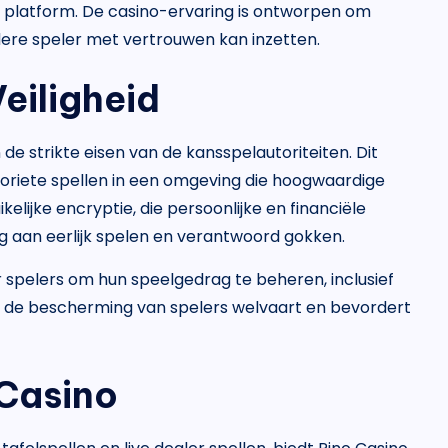
 platform. De casino-ervaring is ontworpen om
dere speler met vertrouwen kan inzetten.
eiligheid
 de strikte eisen van de kansspelautoriteiten. Dit
oriete spellen in een omgeving die hoogwaardige
elijke encryptie, die persoonlijke en financiële
ng aan eerlijk spelen en verantwoord gokken.
 spelers om hun speelgedrag te beheren, inclusief
 voor de bescherming van spelers welvaart en bevordert
Casino