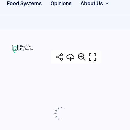
Food Systems
Opinions
About Us