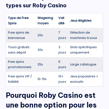
types sur Roby Casino
Type de Free
Wagering
Vali
Jeux éligibles
Spins
moyen
dité
Free spins de
7
Sélection de
20x
bienvenue
jours
machines à sous
Tours gratuits
3
Slots spécifiques
30x
sans dépôt
jours
uniquement
Free spins
5
25x
Large catalogue
promotionnels
jours
Free spins VIP /
10+
Jeux populaires +
10-15x
fidélité
jours
exclusifs
Pourquoi Roby Casino est
une bonne option pour les