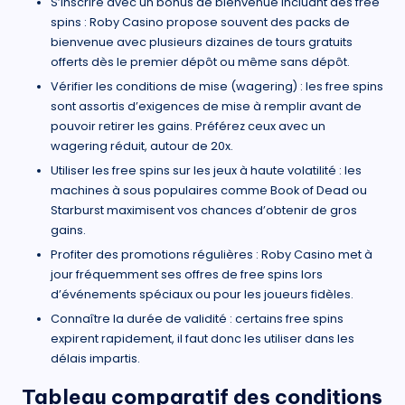
S’inscrire avec un bonus de bienvenue incluant des free
spins : Roby Casino propose souvent des packs de
bienvenue avec plusieurs dizaines de tours gratuits
offerts dès le premier dépôt ou même sans dépôt.
Vérifier les conditions de mise (wagering) : les free spins
sont assortis d’exigences de mise à remplir avant de
pouvoir retirer les gains. Préférez ceux avec un
wagering réduit, autour de 20x.
Utiliser les free spins sur les jeux à haute volatilité : les
machines à sous populaires comme Book of Dead ou
Starburst maximisent vos chances d’obtenir de gros
gains.
Profiter des promotions régulières : Roby Casino met à
jour fréquemment ses offres de free spins lors
d’événements spéciaux ou pour les joueurs fidèles.
Connaître la durée de validité : certains free spins
expirent rapidement, il faut donc les utiliser dans les
délais impartis.
Tableau comparatif des conditions