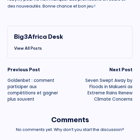
des nouveautés. Bonne chance et bon jeu !
Big3Africa Desk
View All Posts
Post
Previous Post
Next Post
Goldenbet : comment
Seven Swept Away by
navigation
participer aux
Floods in Makueni as
compétitions et gagner
Extreme Rains Renew
plus souvent
Climate Concerns
Comments
No comments yet. Why don’t you start the discussion?