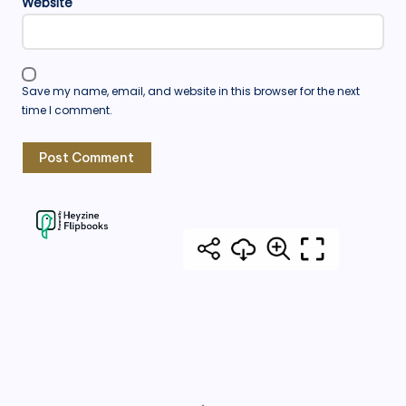
Website
Save my name, email, and website in this browser for the next
time I comment.