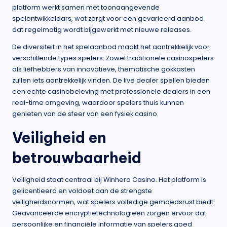
platform werkt samen met toonaangevende
spelontwikkelaars, wat zorgt voor een gevarieerd aanbod
dat regelmatig wordt bijgewerkt met nieuwe releases.
De diversiteit in het spelaanbod maakt het aantrekkelijk voor
verschillende types spelers. Zowel traditionele casinospelers
als liefhebbers van innovatieve, thematische gokkasten
zullen iets aantrekkelijk vinden. De live dealer spellen bieden
een echte casinobeleving met professionele dealers in een
real-time omgeving, waardoor spelers thuis kunnen
genieten van de sfeer van een fysiek casino.
Veiligheid en
betrouwbaarheid
Veiligheid staat centraal bij Winhero Casino. Het platform is
gelicentieerd en voldoet aan de strengste
veiligheidsnormen, wat spelers volledige gemoedsrust biedt.
Geavanceerde encryptietechnologieën zorgen ervoor dat
persoonlijke en financiële informatie van spelers goed