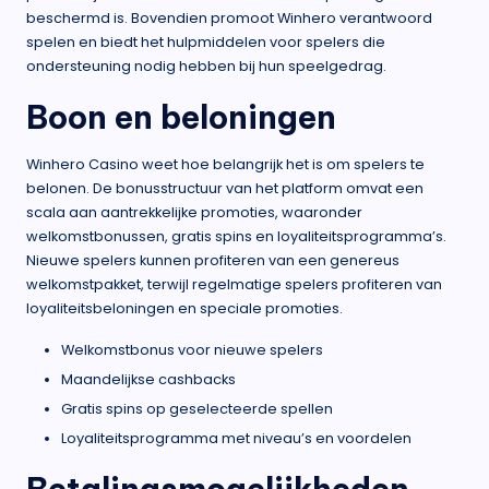
beschermd is. Bovendien promoot Winhero verantwoord
spelen en biedt het hulpmiddelen voor spelers die
ondersteuning nodig hebben bij hun speelgedrag.
Boon en beloningen
Winhero Casino weet hoe belangrijk het is om spelers te
belonen. De bonusstructuur van het platform omvat een
scala aan aantrekkelijke promoties, waaronder
welkomstbonussen, gratis spins en loyaliteitsprogramma’s.
Nieuwe spelers kunnen profiteren van een genereus
welkomstpakket, terwijl regelmatige spelers profiteren van
loyaliteitsbeloningen en speciale promoties.
Welkomstbonus voor nieuwe spelers
Maandelijkse cashbacks
Gratis spins op geselecteerde spellen
Loyaliteitsprogramma met niveau’s en voordelen