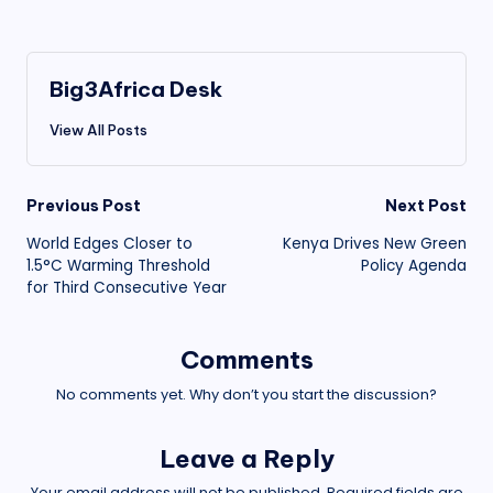
Big3Africa Desk
View All Posts
Post
Previous Post
Next Post
World Edges Closer to
Kenya Drives New Green
navigation
1.5°C Warming Threshold
Policy Agenda
for Third Consecutive Year
Comments
No comments yet. Why don’t you start the discussion?
Leave a Reply
Your email address will not be published.
Required fields are